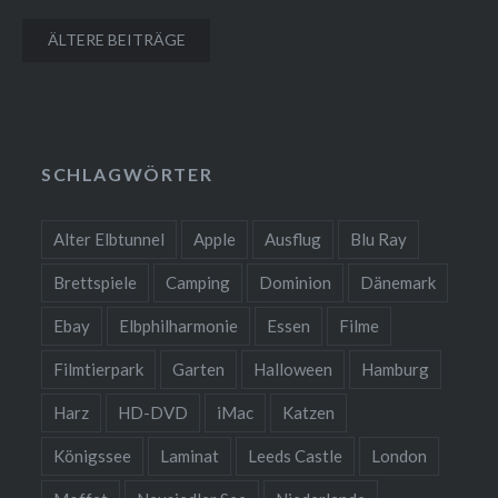
Beitragsnavigation
ÄLTERE BEITRÄGE
SCHLAGWÖRTER
Alter Elbtunnel
Apple
Ausflug
Blu Ray
Brettspiele
Camping
Dominion
Dänemark
Ebay
Elbphilharmonie
Essen
Filme
Filmtierpark
Garten
Halloween
Hamburg
Harz
HD-DVD
iMac
Katzen
Königssee
Laminat
Leeds Castle
London