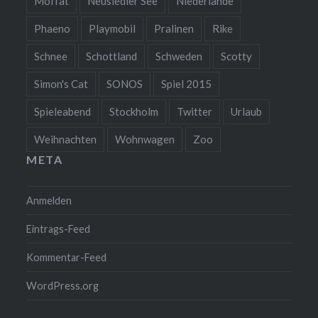
Moffat
Neusiedler See
Niederlande
Phaeno
Playmobil
Pralinen
Rike
Schnee
Schottland
Schweden
Scotty
Simon's Cat
SONOS
Spiel 2015
Spieleabend
Stockholm
Twitter
Urlaub
Weihnachten
Wohnwagen
Zoo
META
Anmelden
Eintrags-Feed
Kommentar-Feed
WordPress.org