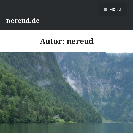
Direkt
MENÜ
zum
Inhalt
nereud.de
Autor:
nereud