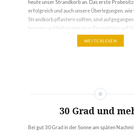
heute unser Strandkorb an. Das erste Probesitz
erfolgreich und auch unsere Überlegungen, wie
Strandkorb pflastern sollten, sind aufgegangen. 
bequem und bietet eine neue Perspektive auf H
wenn man darin sitzt. Lange werden wir aber nich
WEITERLESEN
sitzen,…
30 Grad und me
Bei gut 30 Grad in der Sonne am späten Nachmit