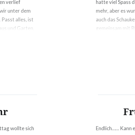
en verlief
hatte viel Spass 
 wir unter dem
mehr, aber es wur
Passt alles, ist
auch das Schauke
aus und Garten,
gemeinsam mit Ri
t allein darin
zufällig ergab es 
hr
Fr
tag wollte sich
Endlich…… Kann e