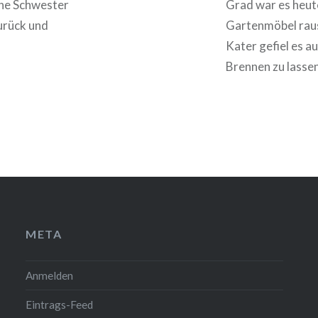
ine Schwester
Grad war es heut
zurück und
Gartenmöbel rausz
Kater gefiel es a
Brennen zu lassen
META
Anmelden
Eintrags-Feed