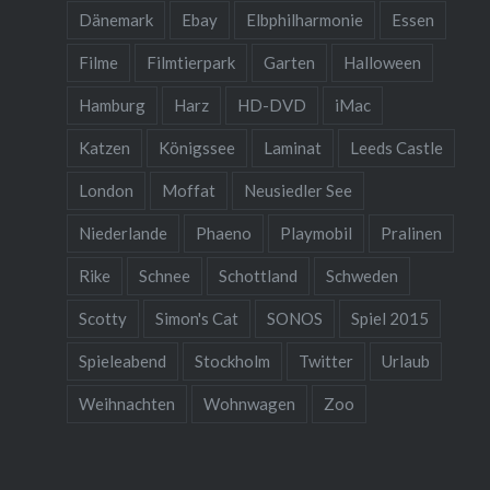
Dänemark
Ebay
Elbphilharmonie
Essen
Filme
Filmtierpark
Garten
Halloween
Hamburg
Harz
HD-DVD
iMac
Katzen
Königssee
Laminat
Leeds Castle
London
Moffat
Neusiedler See
Niederlande
Phaeno
Playmobil
Pralinen
Rike
Schnee
Schottland
Schweden
Scotty
Simon's Cat
SONOS
Spiel 2015
Spieleabend
Stockholm
Twitter
Urlaub
Weihnachten
Wohnwagen
Zoo