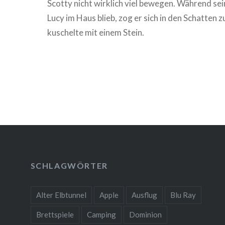
Scotty nicht wirklich viel bewegen. Während se
Lucy im Haus blieb, zog er sich in den Schatten 
kuschelte mit einem Stein.
SCHLAGWÖRTER
Alter Elbtunnel
Apple
Ausflug
Blu Ray
Brettspiele
Camping
Dominion