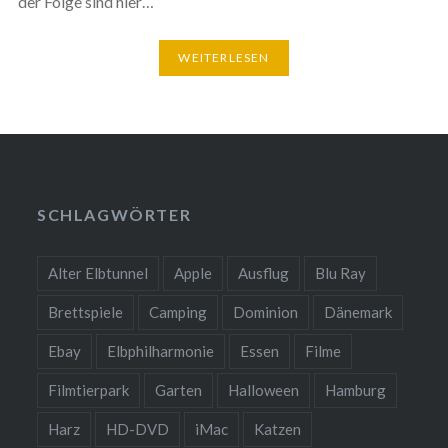
der Folge sind hier…
WEITERLESEN
SCHLAGWÖRTER
Alter Elbtunnel
Apple
Ausflug
Blu Ray
Brettspiele
Camping
Dominion
Dänemark
Ebay
Elbphilharmonie
Essen
Filme
Filmtierpark
Garten
Halloween
Hamburg
Harz
HD-DVD
iMac
Katzen