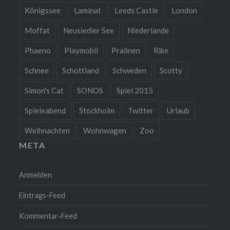
Königssee
Laminat
Leeds Castle
London
Moffat
Neusiedler See
Niederlande
Phaeno
Playmobil
Pralinen
Rike
Schnee
Schottland
Schweden
Scotty
Simon's Cat
SONOS
Spiel 2015
Spieleabend
Stockholm
Twitter
Urlaub
Weihnachten
Wohnwagen
Zoo
META
Anmelden
Eintrags-Feed
Kommentar-Feed